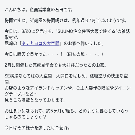
こんにちは。企画営業室の石田です。
梅雨ですね。近畿圏の梅雨明けは、例年通り7月半ばのようです。
今日は、8/20に発売する、“SUUMO注文住宅大阪で建てる”の雑誌
取材で、
尼崎の『
タテとヨコの大空間
』のお家へ伺いました。
今日は晴天で良かった・・・！（雨女の私・・・。）
2月に開催した完成見学会でも大好評だったこのお家。
SE構法ならではの大空間・大開口をはじめ、漆喰塗りの快適な空
間、
お店のようなアイランドキッチンや、ご主人製作の階段やダイニン
グテーブルなど…
見どころ満載となっております。
お住まいになられて、約5ヶ月が経ち、どのように暮らしていらっ
しゃるのでしょうか？
今日はその様子を少しだけご紹介。