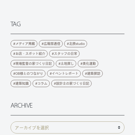
TAG
メディア掲載
広報部通信
北摂studio
お店・スポット紹介
スタッフの日常
現場監督の家づくり日記
土地探し
美化運動
OB様とのつながり
イベントレポート
建築探訪
建築知識
コラム
設計士の家づくり日記
ARCHIVE