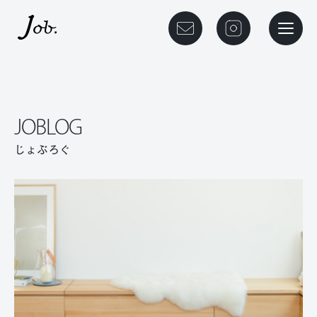
本文までスキップする
メニュ
ご相談予約
instagram
JOBLOG
じょぶろぐ