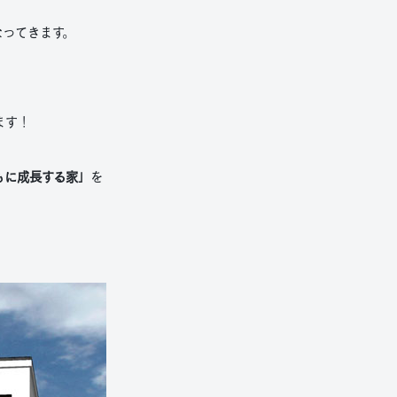
なってきます。
ます！
もに成長する家」
を