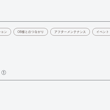
ション
OB様とのつながり
アフターメンテナンス
イベント
！①