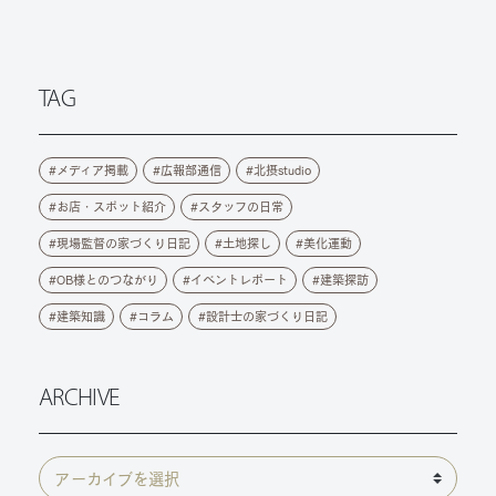
TAG
メディア掲載
広報部通信
北摂studio
お店・スポット紹介
スタッフの日常
現場監督の家づくり日記
土地探し
美化運動
OB様とのつながり
イベントレポート
建築探訪
建築知識
コラム
設計士の家づくり日記
ARCHIVE