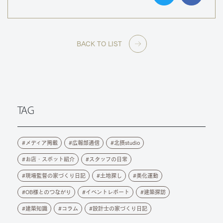
BACK TO LIST
TAG
メディア掲載
広報部通信
北摂studio
お店・スポット紹介
スタッフの日常
現場監督の家づくり日記
土地探し
美化運動
OB様とのつながり
イベントレポート
建築探訪
建築知識
コラム
設計士の家づくり日記