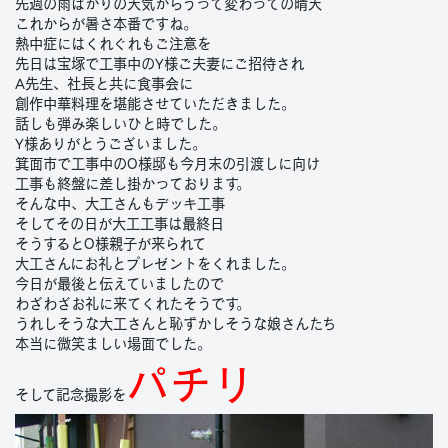
先週の雨ばかりの天気からうって変わっての晴天
これからが暑さ本番ですね。
熱中症にはくれぐれもご注意を
先日は宝塚で工事中のY様ご夫妻にご招待され
A先生、社長と共に食事会に
創作中華料理を堪能させていただきました。
話しも弾み楽しいひと時でした。
Y様ありがとうございました。
箕面市で工事中のO様邸も今月末の引渡しに向け
工事も終盤に差し掛かっております。
そんな中、大工さんもデッキ工事
そしてその日が大工工事は最終日
そうするとO様親子が来られて
大工さんにお礼とプレゼントをくれました。
今日が最後と伝えていましたので
わざわざお礼に来てくれたそうです。
うれしそうな大工さんと恥ずかしそうな娘さんたち
本当に微笑ましい場面でした。
パチリ
そして記念撮影を