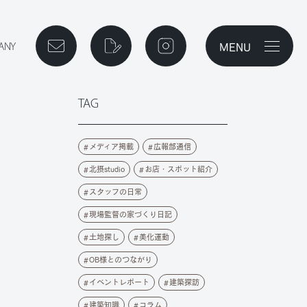
MENU
メニューを開
ご相談予約
資料請求
instagram
TAG
メディア掲載
広報部通信
北摂studio
お店・スポット紹介
スタッフの日常
現場監督の家づくり日記
土地探し
美化運動
OB様とのつながり
イベントレポート
建築探訪
建築知識
コラム