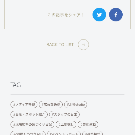
この記事をシェア！
BACK TO LIST
TAG
メディア掲載
広報部通信
北摂studio
お店・スポット紹介
スタッフの日常
現場監督の家づくり日記
土地探し
美化運動
OB様とのつながり
イベントレポート
建築探訪