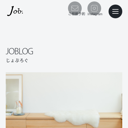
本文までスキップする
ご相談予約
instagram
メニュ
JOBLOG
じょぶろぐ