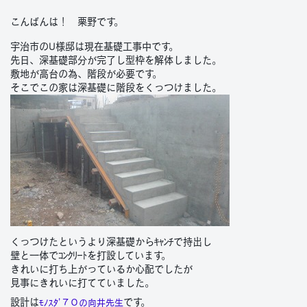
こんばんは！ 栗野です。
宇治市のU様邸は現在基礎工事中です。
先日、深基礎部分が完了し型枠を解体しました。
敷地が高台の為、階段が必要です。
そこでこの家は深基礎に階段をくっつけました。
くっつけたというより深基礎からｷｬﾝﾁで持出し
壁と一体でｺﾝｸﾘｰﾄを打設しています。
きれいに打ち上がっているか心配でしたが
見事にきれいに打てていました。
設計は
です。
ﾓﾉｽﾀ’７０の向井先生