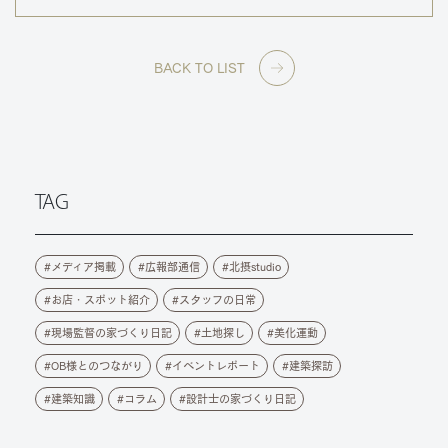
BACK TO LIST
TAG
メディア掲載
広報部通信
北摂studio
お店・スポット紹介
スタッフの日常
現場監督の家づくり日記
土地探し
美化運動
OB様とのつながり
イベントレポート
建築探訪
建築知識
コラム
設計士の家づくり日記