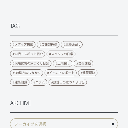
TAG
メディア掲載
広報部通信
北摂studio
お店・スポット紹介
スタッフの日常
現場監督の家づくり日記
土地探し
美化運動
OB様とのつながり
イベントレポート
建築探訪
建築知識
コラム
設計士の家づくり日記
ARCHIVE