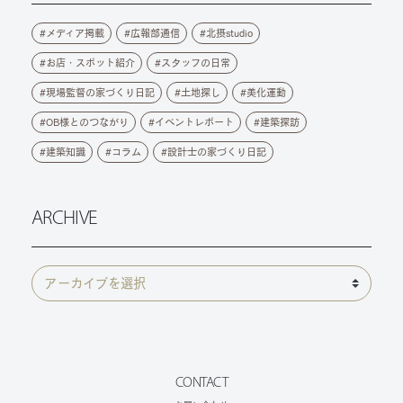
メディア掲載
広報部通信
北摂studio
お店・スポット紹介
スタッフの日常
現場監督の家づくり日記
土地探し
美化運動
OB様とのつながり
イベントレポート
建築探訪
建築知識
コラム
設計士の家づくり日記
ARCHIVE
CONTACT