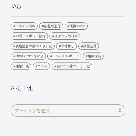
TAG
メディア掲載
広報部通信
北摂studio
お店・スポット紹介
スタッフの日常
現場監督の家づくり日記
土地探し
美化運動
OB様とのつながり
イベントレポート
建築探訪
建築知識
コラム
設計士の家づくり日記
ARCHIVE