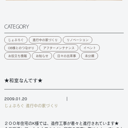
CATEGORY
じょぶろぐ
進行中の家づくり
リノベーション
OB様とのつながり
アフターメンテナンス
イベント
お役立ち情報
お知らせ
日々の出来事
未分類
★和室なんです★
2009.01.20
じょぶろぐ
進行中の家づくり
２００年住宅のK様では、造作工事が着々と進行されています★