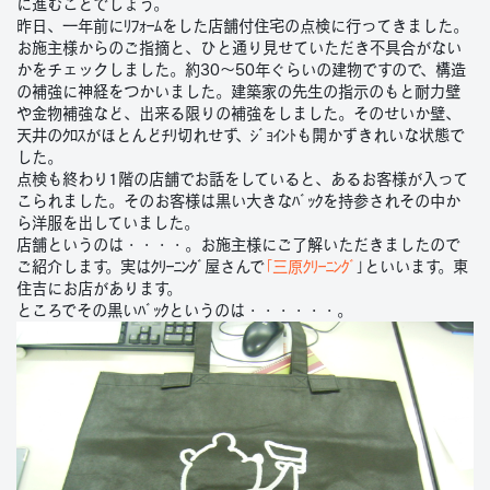
に進むことでしょう。
昨日、一年前にﾘﾌｫｰﾑをした店舗付住宅の点検に行ってきました。
お施主様からのご指摘と、ひと通り見せていただき不具合がない
かをチェックしました。約30〜50年ぐらいの建物ですので、構造
の補強に神経をつかいました。建築家の先生の指示のもと耐力壁
や金物補強など、出来る限りの補強をしました。そのせいか壁、
天井のｸﾛｽがほとんどﾁﾘ切れせず、ｼﾞｮｲﾝﾄも開かずきれいな状態で
した。
点検も終わり1階の店舗でお話をしていると、あるお客様が入って
こられました。そのお客様は黒い大きなﾊﾞｯｸを持参されその中か
ら洋服を出していました。
店舗というのは・・・・。お施主様にご了解いただきましたので
ご紹介します。実はｸﾘｰﾆﾝｸﾞ屋さんで
｢三原ｸﾘｰﾆﾝｸﾞ
｣といいます。東
住吉にお店があります。
ところでその黒いﾊﾞｯｸというのは・・・・・・。