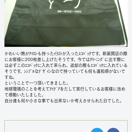
かわいい熊がｱｲﾛﾝも持ったｲﾗｽﾄが入ったｴｺﾊﾞｯｸです。新装開店の際
にお客様に200枚差し上げたそうです。今ではｸﾘｰﾆﾝｸﾞに出す際に
は必ずこのｴｺﾊﾞｯｸに入れて来られ、返却の際もｴｺﾊﾞｯｸに入れている
そうです。ｼﾝﾌﾟﾙなﾃﾞｻﾞｲﾝなので持っていても何も違和感がないで
すね。
ということで一つ頂いてきました。
地球環境のことを考えてｱｲﾃﾞｱをだして実行しているお客様に改め
て感動いたしました。
自分達も何か小さな事でも出来ないか考えさせられた日でした。