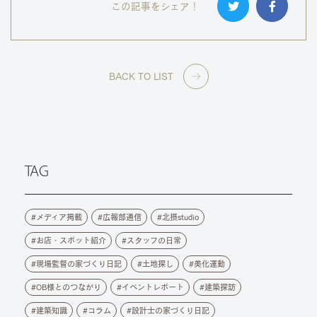
この記事をシェア！
BACK TO LIST
TAG
メディア掲載
広報部通信
北摂studio
お店・スポット紹介
スタッフの日常
現場監督の家づくり日記
土地探し
美化運動
OB様とのつながり
イベントレポート
建築探訪
建築知識
コラム
設計士の家づくり日記