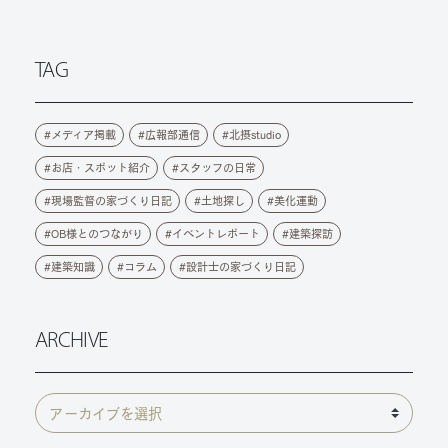
TAG
メディア掲載
広報部通信
北摂studio
お店・スポット紹介
スタッフの日常
現場監督の家づくり日記
土地探し
美化運動
OB様とのつながり
イベントレポート
建築探訪
建築知識
コラム
設計士の家づくり日記
ARCHIVE