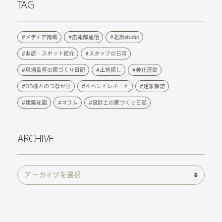
TAG
メディア掲載
広報部通信
北摂studio
お店・スポット紹介
スタッフの日常
現場監督の家づくり日記
土地探し
美化運動
OB様とのつながり
イベントレポート
建築探訪
建築知識
コラム
設計士の家づくり日記
ARCHIVE