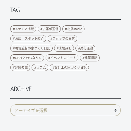
TAG
メディア掲載
広報部通信
北摂studio
お店・スポット紹介
スタッフの日常
現場監督の家づくり日記
土地探し
美化運動
OB様とのつながり
イベントレポート
建築探訪
建築知識
コラム
設計士の家づくり日記
ARCHIVE