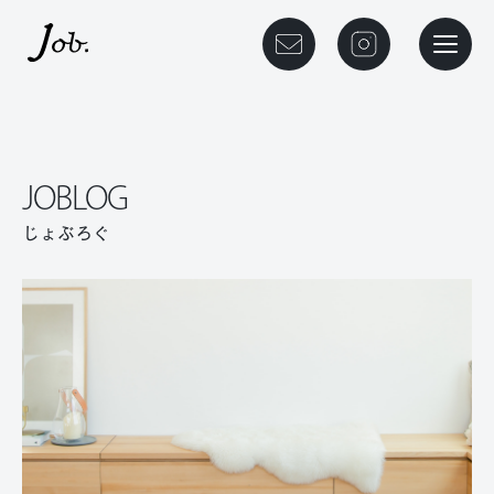
本文までスキップする
ご相談予約
instagram
メニュ
JOBLOG
じょぶろぐ