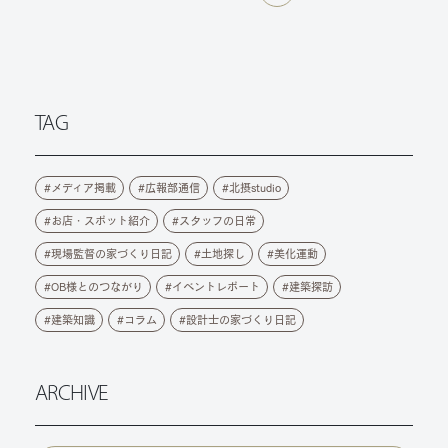
TAG
メディア掲載
広報部通信
北摂studio
お店・スポット紹介
スタッフの日常
現場監督の家づくり日記
土地探し
美化運動
OB様とのつながり
イベントレポート
建築探訪
建築知識
コラム
設計士の家づくり日記
ARCHIVE