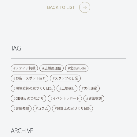
BACK TO LIST
TAG
メディア掲載
広報部通信
北摂studio
お店・スポット紹介
スタッフの日常
現場監督の家づくり日記
土地探し
美化運動
OB様とのつながり
イベントレポート
建築探訪
建築知識
コラム
設計士の家づくり日記
ARCHIVE