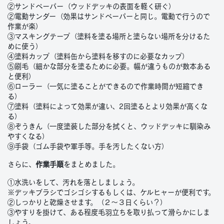
②サンドペーパー（ウッドデッキの表面を軽く研ぐ）
②電動サンダー（効果はサンドペーパーと同じ。電動で行うので
作業が楽）
③マスキングテープ（塗料を塗る場所と塗らない場所を分けるた
めに使う）
④塗料カップ（塗料缶から塗料を移すのに必要なカップ）
⑤刷毛（細かな部分を塗るために必要。幅が違うものが数本ある
と便利）
⑥ローラー（一気に塗ることができるので作業時間が短縮でき
る）
⑦塗料（塗料によって効果が違い、2回塗るとより効果が高くな
る）
⑧ぞうきん（一度塗装した部分を拭くと、ウッドデッキに馴染み
やすくなる）
⑨手袋（ゴム手袋や軍手等。手を汚したくない方）
さらに、
作業手順
をまとめました。
①水洗いをして、汚れを落としましょう。
※デッキブラシでゴシゴシするもしくは、ケルヒャーが便利です。
②しっかりと乾燥させます。（２～３日くらい？）
③やすりを掛けて、ある程度毛羽立ちを取り払って滑らかにしま
しょう。