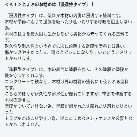
＜Ａ１＞じょぶのお勧めは「浸透性タイプ」！
「浸透性タイプ」は、塗料が木材の内側に浸透する塗料です。
木材が季節に応じて湿気を吸ったり吐いたりする呼吸を阻止しない
為、
木材の良さを最大限に生かしながら劣化から守ってくれる塗料で
す。
耐久性や耐水性という点では次に説明する造膜型塗料とは違い、
傷がつきやすかったり、雨などでシミになりやすいというデメリッ
トがあります。
「造膜型タイプ」は、木の表面に塗膜を作り、その塗膜が塗膜が
壁を守ってくれます。
コンクリートや鉄など、木材以外の材質の塗装にも使われる塗料
です。
こちらのほうが耐久性や耐水性が優れていますが、季節で伸縮する
木材の動きに
塗膜がついていけない為、塗膜が剥がれたり膨れたり割れたりとい
った
トラブルが起こりやすい為、逆にこまめなメンテナンスが必要とな
るかもしれません。