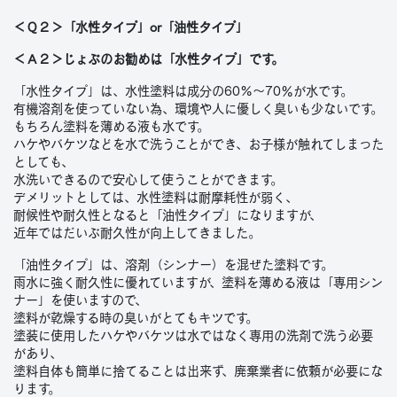
＜Ｑ２＞「水性タイプ」or「油性タイプ」
＜Ａ２＞じょぶのお勧めは「水性タイプ」です。
「水性タイプ」は、水性塗料は成分の60%～70％が水です。
有機溶剤を使っていない為、環境や人に優しく臭いも少ないです。
もちろん塗料を薄める液も水です。
ハケやバケツなどを水で洗うことができ、お子様が触れてしまった
としても、
水洗いできるので安心して使うことができます。
デメリットとしては、水性塗料は耐摩耗性が弱く、
耐候性や耐久性となると「油性タイプ」になりますが、
近年ではだいぶ耐久性が向上してきました。
「油性タイプ」は、溶剤（シンナー）を混ぜた塗料です。
雨水に強く耐久性に優れていますが、塗料を薄める液は「専用シン
ナー」を使いますので、
塗料が乾燥する時の臭いがとてもキツです。
塗装に使用したハケやバケツは水ではなく専用の洗剤で洗う必要
があり、
塗料自体も簡単に捨てることは出来ず、廃棄業者に依頼が必要にな
ります。