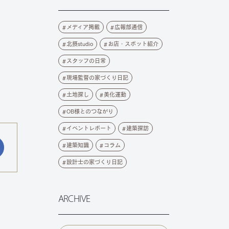
メディア掲載
広報部通信
北摂studio
お店・スポット紹介
スタッフの日常
現場監督の家づくり日記
土地探し
美化運動
OB様とのつながり
イベントレポート
建築探訪
建築知識
コラム
設計士の家づくり日記
ARCHIVE