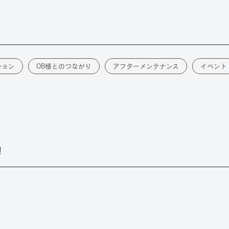
ション
OB様とのつながり
アフターメンテナンス
イベント
！