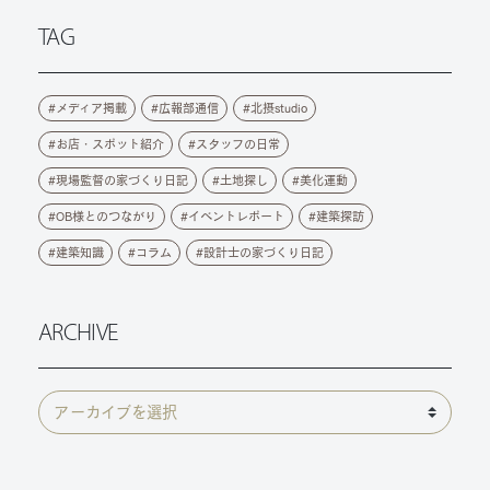
TAG
メディア掲載
広報部通信
北摂studio
お店・スポット紹介
スタッフの日常
現場監督の家づくり日記
土地探し
美化運動
OB様とのつながり
イベントレポート
建築探訪
建築知識
コラム
設計士の家づくり日記
ARCHIVE