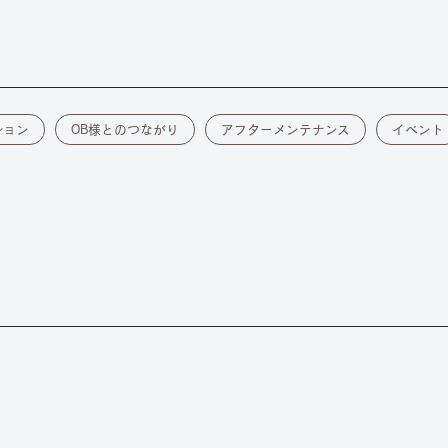
ション
OB様とのつながり
アフターメンテナンス
イベント