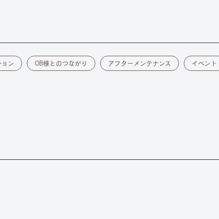
ション
OB様とのつながり
アフターメンテナンス
イベント