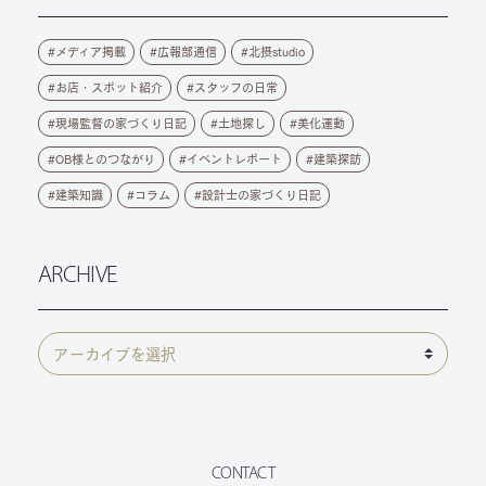
メディア掲載
広報部通信
北摂studio
お店・スポット紹介
スタッフの日常
現場監督の家づくり日記
土地探し
美化運動
OB様とのつながり
イベントレポート
建築探訪
建築知識
コラム
設計士の家づくり日記
ARCHIVE
CONTACT