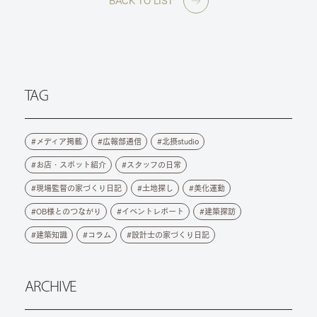
BACK TO LIST
TAG
メディア掲載
広報部通信
北摂studio
お店・スポット紹介
スタッフの日常
現場監督の家づくり日記
土地探し
美化運動
OB様とのつながり
イベントレポート
建築探訪
建築知識
コラム
設計士の家づくり日記
ARCHIVE