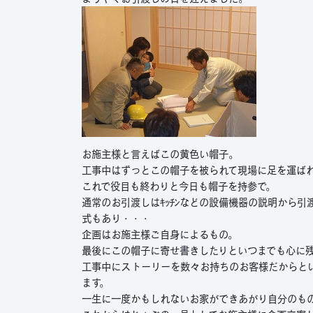
お施主様と言えばこの黄色い帽子。
工事中はずっとこの帽子を被られて現場に足を運ば
これで役目も終わりと今日も帽子を持参で。
通常のお引渡しはｷｯﾁﾝなどの設備機器の説明から
式もあり・・・
企画はお施主様ご自身によるもの。
最後にこの帽子に寄せ書きしたりといつまでも心に
工事中にストーリーを数々お持ちのお客様だからと
ます。
一生に一度かもしれないお家ができあがり自分のも