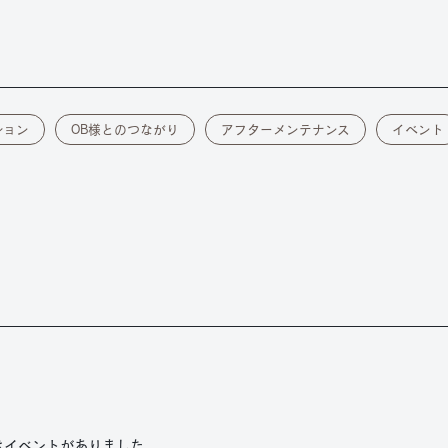
ション
OB様とのつながり
アフターメンテナンス
イベント
きイベントがありました。