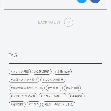
BACK TO LIST
TAG
メディア掲載
広報部通信
北摂studio
お店・スポット紹介
スタッフの日常
現場監督の家づくり日記
土地探し
美化運動
OB様とのつながり
イベントレポート
建築探訪
建築知識
コラム
設計士の家づくり日記