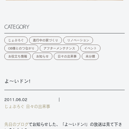
CATEGORY
じょぶろぐ
進行中の家づくり
リノベーション
OB様とのつながり
アフターメンテナンス
イベント
お役立ち情報
お知らせ
日々の出来事
未分類
よ～いドン!
2011.06.02
じょぶろぐ
日々の出来事
先日のブログ
でお知らせした、「よ～いドン!」の放送は見て下さ