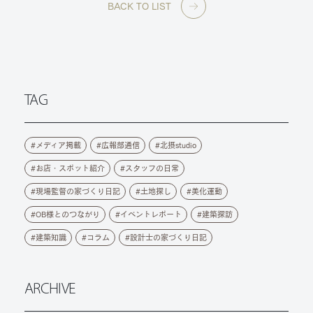
BACK TO LIST
TAG
メディア掲載
広報部通信
北摂studio
お店・スポット紹介
スタッフの日常
現場監督の家づくり日記
土地探し
美化運動
OB様とのつながり
イベントレポート
建築探訪
建築知識
コラム
設計士の家づくり日記
ARCHIVE