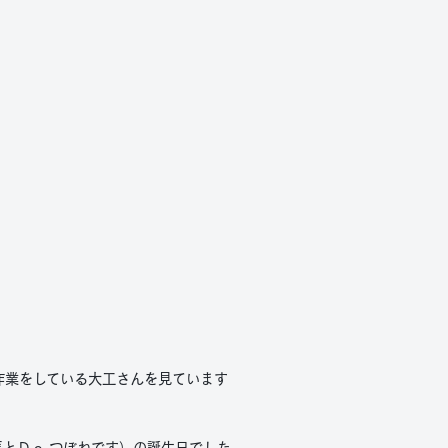
作業をしている大工さんを見ています
とＤｏ.つぼねです）の誕生日でした