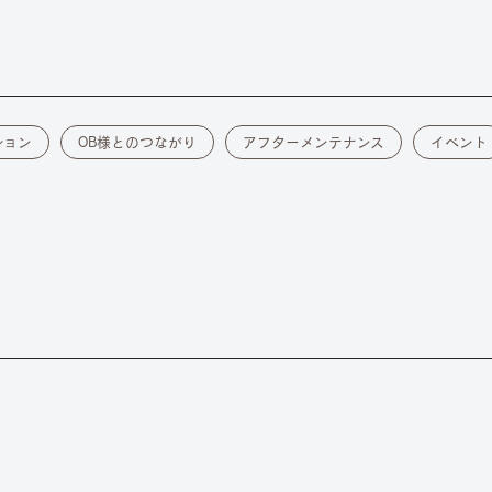
ション
OB様とのつながり
アフターメンテナンス
イベント