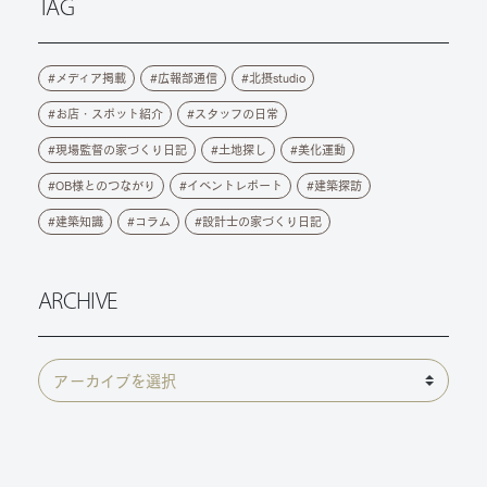
TAG
メディア掲載
広報部通信
北摂studio
お店・スポット紹介
スタッフの日常
現場監督の家づくり日記
土地探し
美化運動
OB様とのつながり
イベントレポート
建築探訪
建築知識
コラム
設計士の家づくり日記
ARCHIVE