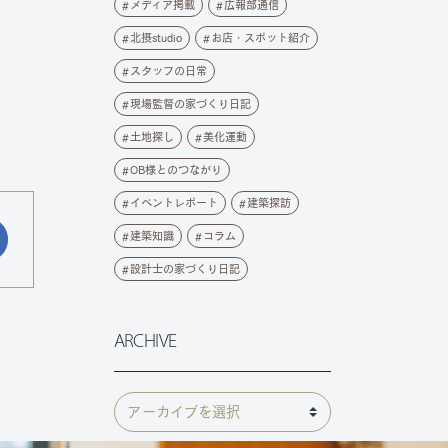
メディア掲載
広報部通信
北摂studio
お店・スポット紹介
スタッフの日常
現場監督の家づくり日記
土地探し
美化運動
OB様とのつながり
イベントレポート
建築探訪
建築知識
コラム
設計士の家づくり日記
ARCHIVE