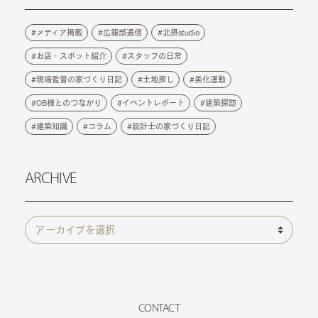
メディア掲載
広報部通信
北摂studio
お店・スポット紹介
スタッフの日常
現場監督の家づくり日記
土地探し
美化運動
OB様とのつながり
イベントレポート
建築探訪
建築知識
コラム
設計士の家づくり日記
ARCHIVE
CONTACT