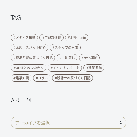
TAG
メディア掲載
広報部通信
北摂studio
お店・スポット紹介
スタッフの日常
現場監督の家づくり日記
土地探し
美化運動
OB様とのつながり
イベントレポート
建築探訪
建築知識
コラム
設計士の家づくり日記
ARCHIVE