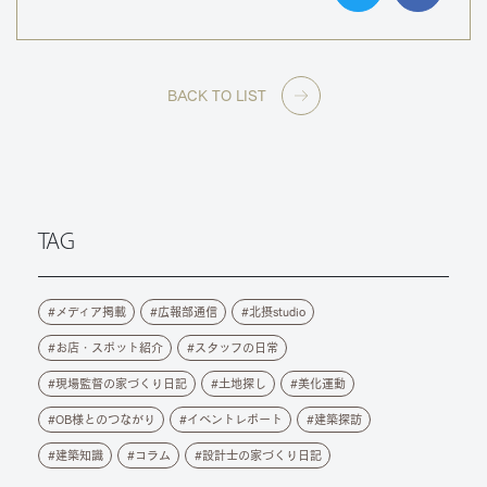
BACK TO LIST
TAG
メディア掲載
広報部通信
北摂studio
お店・スポット紹介
スタッフの日常
現場監督の家づくり日記
土地探し
美化運動
OB様とのつながり
イベントレポート
建築探訪
建築知識
コラム
設計士の家づくり日記