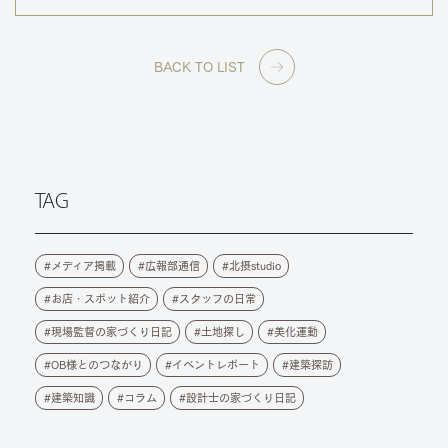
BACK TO LIST
TAG
メディア掲載
広報部通信
北摂studio
お店・スポット紹介
スタッフの日常
現場監督の家づくり日記
土地探し
美化運動
OB様とのつながり
イベントレポート
建築探訪
建築知識
コラム
設計士の家づくり日記