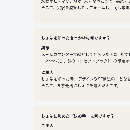
父親が亡くなり、母が1人になったので、実家に
そこで、実家を減築してリフォームし、同じ敷地
じょぶを知ったきっかけは何ですか？
奥様
スーモカウンターで紹介してもらった内の1社で
「jobook(じょぶのコンセプトブック)」の印
ご主人
じょぶを知った時、デザインやSE構法のことな
そこで、まず最初にじょぶを選んだんです。
じょぶに決めた「決め手」は何ですか？
ご主人