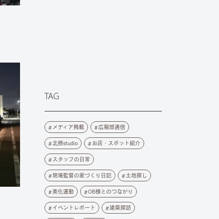
TAG
メディア掲載
広報部通信
北摂studio
お店・スポット紹介
スタッフの日常
現場監督の家づくり日記
土地探し
美化運動
OB様とのつながり
イベントレポート
建築探訪