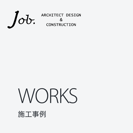
本文までスキップする
WORKS
施工事例