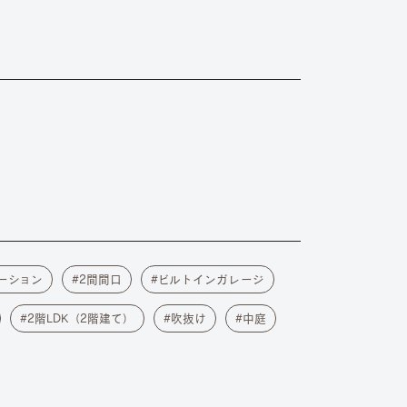
ーション
2間間口
ビルトインガレージ
2階LDK（2階建て）
吹抜け
中庭