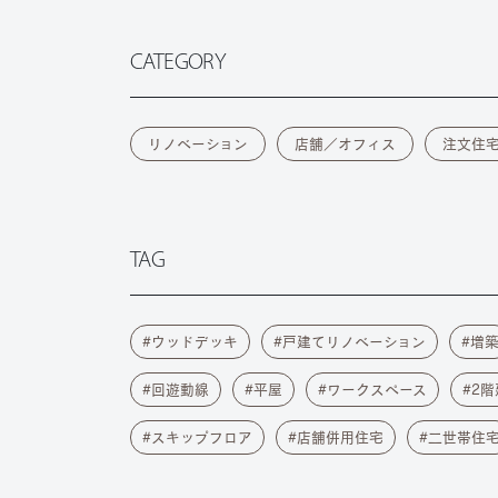
CATEGORY
リノベーション
店舗／オフィス
注文住
TAG
ウッドデッキ
戸建てリノベーション
増
回遊動線
平屋
ワークスペース
2階
スキップフロア
店舗併用住宅
二世帯住