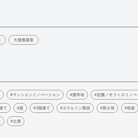
宅
大規模建築
築
マンションリノベーション
旗竿地
店舗／オフィスリノベ
建て
庭
3階建て
スケルトン階段
狭小地
和室
宅
土間