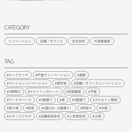
CATEGORY
リノベーション
店舗／オフィス
注文住宅
大規模建築
TAG
ウッドデッキ
戸建てリノベーション
増築
マンションリノベーション
旗竿地
店舗／オフィスリノベーション
2間間口
ビルトインガレージ
回遊動線
平屋
ワークスペース
2階建て
庭
3階建て
スケルトン階段
狭小地
和室
2階LDK（2階建て）
吹抜け
中庭
スキップフロア
店舗併用住宅
二世帯住宅
土間