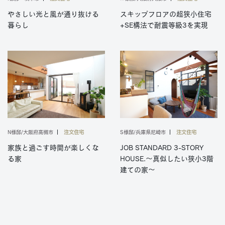
やさしい光と風が通り抜ける
スキップフロアの超狭小住宅
暮らし
+SE構法で耐震等級3を実現
N様邸/大阪府高槻市
注文住宅
S様邸/兵庫県尼崎市
注文住宅
家族と過ごす時間が楽しくな
JOB STANDARD 3-STORY
る家
HOUSE.～真似したい狭小3階
建ての家～