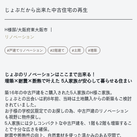
じょぶだから出来た中古住宅の再生
H様邸/大阪府東大阪市
リノベーション
戸建てリノベーション
2階建て
土間
増築
じょぶのリノベーションはここまで出来る！
増築×耐震×断熱で叶えた 5人家族が安心して暮らせる住まい
築16年の中古戸建をご購入された5人家族のH様ご家族。
じょぶとの出会いは約8年前、当時は土地購入からの新築もご検討
されていました。
お子様の学校区限定でのお探しの為、中古戸建のリノベーション
も視野に物件探し。
5人家族には少しコンパクトな中古戸建を、1階も2階も増築するこ
とで十分な広さを確保。
耐震や断熱性の向上、自然素材を使った温かみのある空間で、