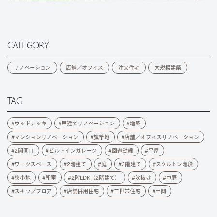
CATEGORY
リノベーション
店舗／オフィス
注文住宅
大規模建築
TAG
ウッドデッキ
戸建てリノベーション
増築
マンションリノベーション
旗竿地
店舗／オフィスリノベーション
2間間口
ビルトインガレージ
回遊動線
平屋
ワークスペース
2階建て
庭
3階建て
スケルトン階段
狭小地
和室
2階LDK（2階建て）
吹抜け
中庭
スキップフロア
店舗併用住宅
二世帯住宅
土間