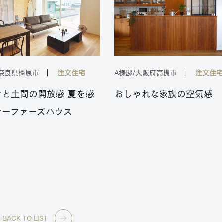
/奈良県橿原市
注文住宅
A様邸/大阪府高槻市
注文住
けと土間の開放感 夏を感
おしゃれな家族の空気感
サーファーズハウス
BACK TO LIST