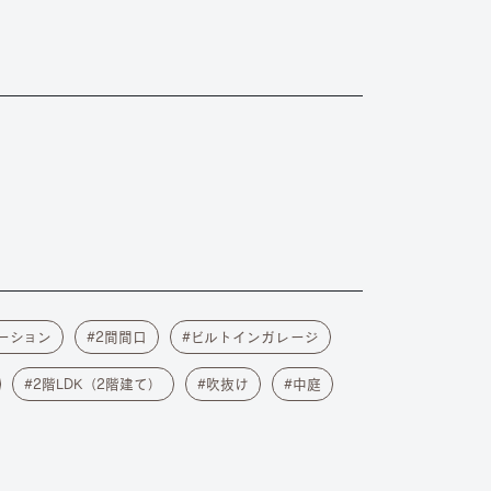
ーション
2間間口
ビルトインガレージ
2階LDK（2階建て）
吹抜け
中庭