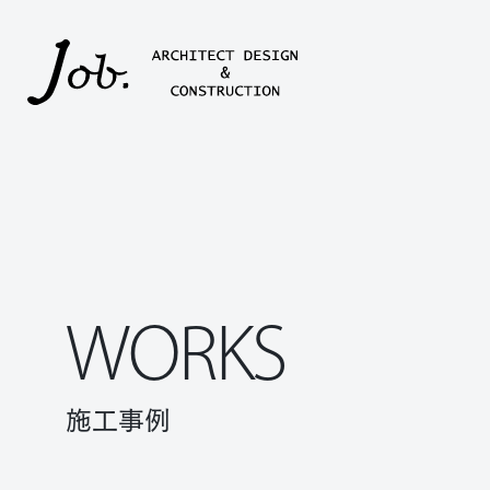
本文までスキップする
WORKS
施工事例