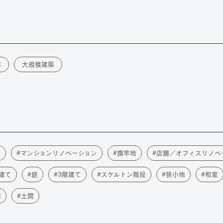
宅
大規模建築
築
マンションリノベーション
旗竿地
店舗／オフィスリノベ
建て
庭
3階建て
スケルトン階段
狭小地
和室
宅
土間