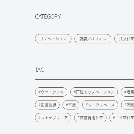
CATEGORY
リノベーション
店舗／オフィス
注文住
TAG
ウッドデッキ
戸建てリノベーション
増
回遊動線
平屋
ワークスペース
2階
スキップフロア
店舗併用住宅
二世帯住