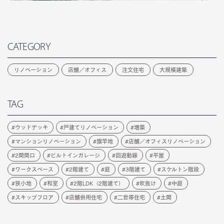
CATEGORY
リノベーション
店舗／オフィス
注文住宅
大規模建築
TAG
ウッドデッキ
戸建てリノベーション
増築
マンションリノベーション
旗竿地
店舗／オフィスリノベーション
2間間口
ビルトインガレージ
回遊動線
平屋
ワークスペース
2階建て
庭
3階建て
スケルトン階段
狭小地
和室
2階LDK（2階建て）
吹抜け
中庭
スキップフロア
店舗併用住宅
二世帯住宅
土間