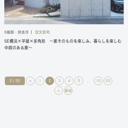
S様邸・奈良市
注文住宅
SE構法×平屋×多角形 ～家そのものを楽しみ、暮らしを楽しむ
中庭のある家～
2 / 22
«
1
2
3
4
5
10
20
...
...
»
最後