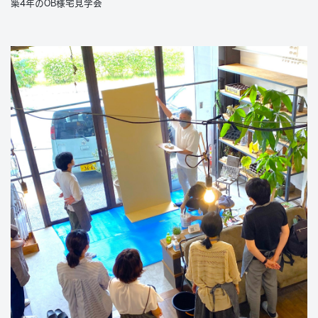
築4年のOB様宅見学会