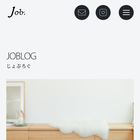
本文までスキップする
ご相談予約
instagram
メニュ
JOBLOG
じょぶろぐ