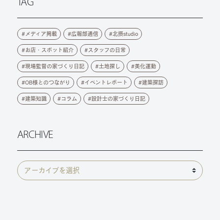
TAG
メディア掲載
広報部通信
北摂studio
お店・スポット紹介
スタッフの日常
現場監督の家づくり日記
土地探し
美化運動
OB様とのつながり
イベントレポート
建築探訪
建築知識
コラム
設計士の家づくり日記
ARCHIVE