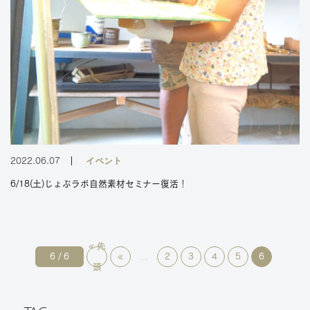
2022.06.07
イベント
6/18(土)じょぶラボ自然素材セミナー復活！
« 先
6 / 6
«
2
3
4
5
6
...
頭