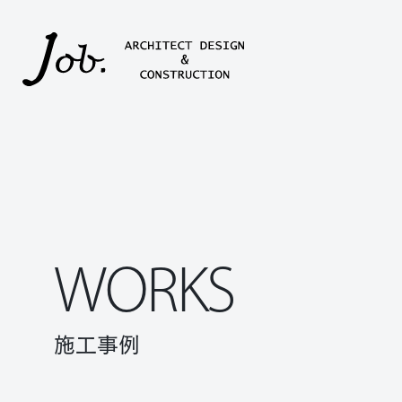
本文までスキップする
WORKS
施工事例