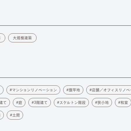
宅
大規模建築
築
マンションリノベーション
旗竿地
店舗／オフィスリノベ
建て
庭
3階建て
スケルトン階段
狭小地
和室
宅
土間