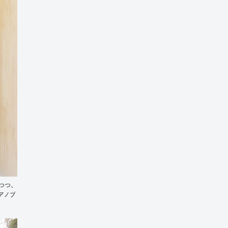
つつ、
アノブ