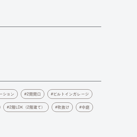
ーション
2間間口
ビルトインガレージ
2階LDK（2階建て）
吹抜け
中庭