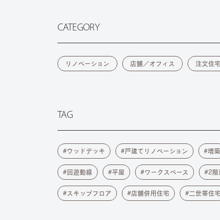
CATEGORY
リノベーション
店舗／オフィス
注文住
TAG
ウッドデッキ
戸建てリノベーション
増
回遊動線
平屋
ワークスペース
2階
スキップフロア
店舗併用住宅
二世帯住