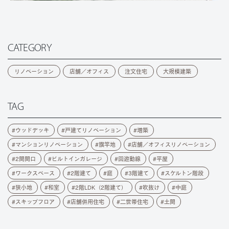
CATEGORY
リノベーション
店舗／オフィス
注文住宅
大規模建築
TAG
ウッドデッキ
戸建てリノベーション
増築
マンションリノベーション
旗竿地
店舗／オフィスリノベーション
2間間口
ビルトインガレージ
回遊動線
平屋
ワークスペース
2階建て
庭
3階建て
スケルトン階段
狭小地
和室
2階LDK（2階建て）
吹抜け
中庭
スキップフロア
店舗併用住宅
二世帯住宅
土間