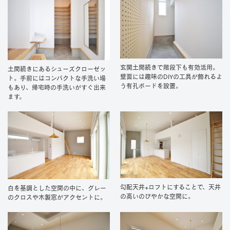
玄関土間続きで階段下も有効活用。
土間続きにあるシューズクローゼッ
壁面には趣味のDIYの工具が飾れるよ
ト。手前にはコンパクトな手洗い場
う有孔ボードを設置。
もあり、帰宅時の手洗いがすぐ出来
ます。
勾配天井+ロフトにすることで、天井
白を基調とした空間の中に、グレー
の高いのびやかな空間に。
のクロスや木製窓がアクセントに。