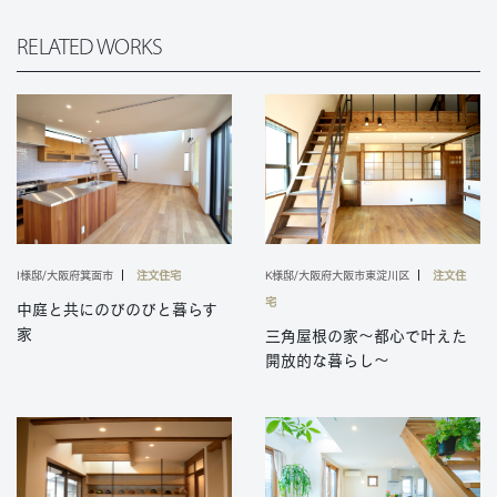
RELATED WORKS
I様邸/大阪府箕面市
注文住宅
K様邸/大阪府大阪市東淀川区
注文住
宅
中庭と共にのびのびと暮らす
家
三角屋根の家～都心で叶えた
開放的な暮らし～