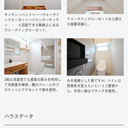
キッチン→パントリー→ウォークイ
ウォークインクローゼットの上部は
ンクローゼット→リビング→キッチ
小屋裏収納に。
ン・・・と回遊できる動線上にある
ウォークインクローゼット。
2帖の洗面室でも壁面の厚みを利用し
白を基調とした家ですが、トイレは
て収納量を確保。鏡のフレームやブ
雰囲気を変えたいというご要望か
ラケットにアクセントで黒を使用。
ら、手洗い器はブラックを使用。
ハウスデータ